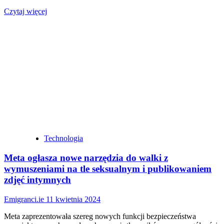
Dowiedz
Czytaj więcej
się
więcej
o
Sprzedaż
nowych
samochodów
elektrycznych
w
Irlandii
w
pierwszej
połowie
roku
spadła
Technologia
o
25%
Meta ogłasza nowe narzędzia do walki z
wymuszeniami na tle seksualnym i publikowaniem
zdjęć intymnych
Emigranci.ie
11 kwietnia 2024
Meta zaprezentowała szereg nowych funkcji bezpieczeństwa