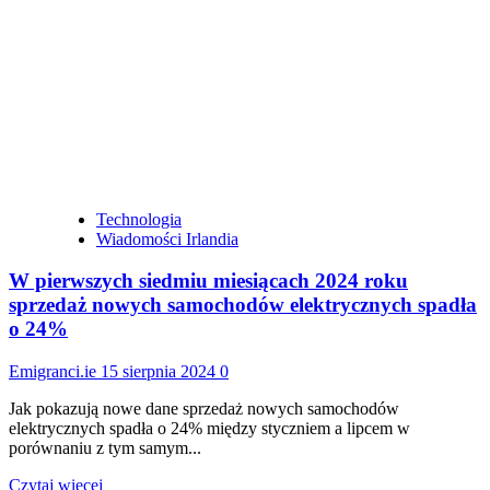
Nowy
Apple
iPhone
16:
Cena,
data
premiery,
nowe
funkcje
Technologia
Wiadomości Irlandia
W pierwszych siedmiu miesiącach 2024 roku
sprzedaż nowych samochodów elektrycznych spadła
o 24%
Emigranci.ie
15 sierpnia 2024
0
Jak pokazują nowe dane sprzedaż nowych samochodów
elektrycznych spadła o 24% między styczniem a lipcem w
porównaniu z tym samym...
Dowiedz
Czytaj więcej