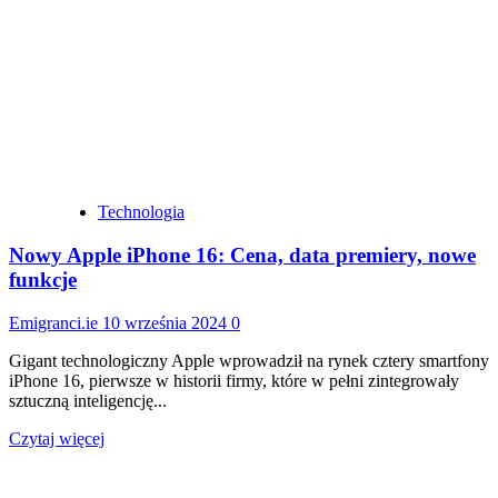
Sky
Ireland
uruchamia
usługę
telefonii
komórkowej
Technologia
Nowy Apple iPhone 16: Cena, data premiery, nowe
funkcje
Emigranci.ie
10 września 2024
0
Gigant technologiczny Apple wprowadził na rynek cztery smartfony
iPhone 16, pierwsze w historii firmy, które w pełni zintegrowały
sztuczną inteligencję...
Dowiedz
Czytaj więcej
się
więcej
o