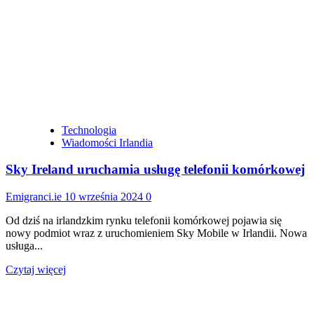
Nvidia
wyprzedza
Apple
i
staje
się
najcenniejszą
notowaną
na
giełdzie
firmą
Technologia
na
Wiadomości Irlandia
świecie
Sky Ireland uruchamia usługę telefonii komórkowej
Emigranci.ie
10 września 2024
0
Od dziś na irlandzkim rynku telefonii komórkowej pojawia się
nowy podmiot wraz z uruchomieniem Sky Mobile w Irlandii. Nowa
usługa...
Dowiedz
Czytaj więcej
się
więcej
o