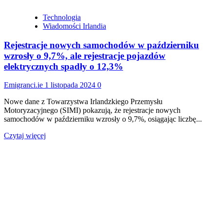
Technologia
Wiadomości Irlandia
Rejestracje nowych samochodów w październiku
wzrosły o 9,7%, ale rejestracje pojazdów
elektrycznych spadły o 12,3%
Emigranci.ie
1 listopada 2024
0
Nowe dane z Towarzystwa Irlandzkiego Przemysłu
Motoryzacyjnego (SIMI) pokazują, że rejestracje nowych
samochodów w październiku wzrosły o 9,7%, osiągając liczbę...
Dowiedz
Czytaj więcej
się
więcej
o
Rejestracje
nowych
samochodów
w
październiku
wzrosły