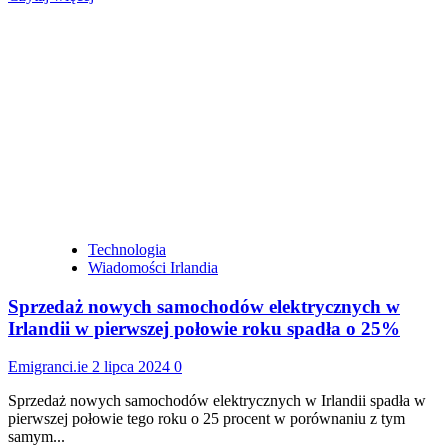
się
więcej
o
W
pierwszych
siedmiu
miesiącach
2024
roku
sprzedaż
nowych
samochodów
elektrycznych
spadła
Technologia
o
Wiadomości Irlandia
24%
Sprzedaż nowych samochodów elektrycznych w
Irlandii w pierwszej połowie roku spadła o 25%
Emigranci.ie
2 lipca 2024
0
Sprzedaż nowych samochodów elektrycznych w Irlandii spadła w
pierwszej połowie tego roku o 25 procent w porównaniu z tym
samym...