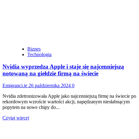
uruchomiono
nową
globalną
usługę
nawigacji
Biznes
Technologia
Nvidia wyprzedza Apple i staje się najcenniejszą
notowaną na giełdzie firmą na świecie
Emigranci.ie
26 października 2024
0
Nvidia zdetronizowała Apple jako najcenniejszą firmę na świecie po
rekordowym wzroście wartości akcji, napędzanym niesłabnącym
popytem na nowe chipy do...
Dowiedz
Czytaj więcej
się
więcej
o