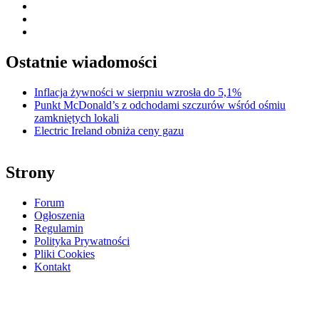
Facebook
Twitter
Instagram
Ostatnie wiadomości
Inflacja żywności w sierpniu wzrosła do 5,1%
Punkt McDonald’s z odchodami szczurów wśród ośmiu
zamkniętych lokali
Electric Ireland obniża ceny gazu
Strony
Forum
Ogłoszenia
Regulamin
Polityka Prywatności
Pliki Cookies
Kontakt