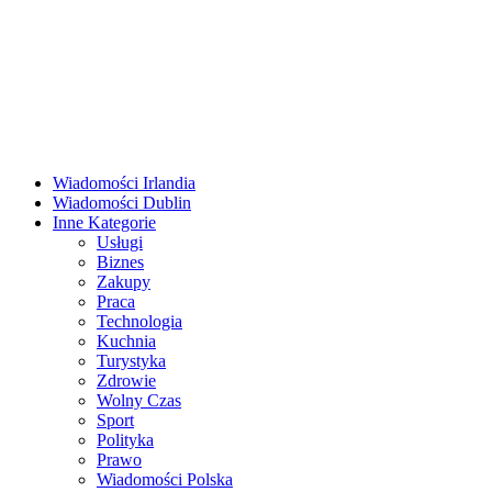
Przejdź
do
treści
Menu
główne
Wiadomości Irlandia
Wiadomości Dublin
Inne Kategorie
Usługi
Biznes
Zakupy
Praca
Technologia
Kuchnia
Turystyka
Zdrowie
Wolny Czas
Sport
Polityka
Prawo
Wiadomości Polska