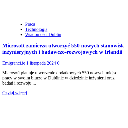
o
9,7%,
ale
rejestracje
pojazdów
Praca
elektrycznych
Technologia
spadły
Wiadomości Dublin
o
12,3%
Microsoft zamierza utworzyć 550 nowych stanowisk
inżynieryjnych i badawczo-rozwojowych w Irlandii
Emigranci.ie
1 listopada 2024
0
Microsoft planuje utworzenie dodatkowych 550 nowych miejsc
pracy w swoim biurze w Dublinie w dziedzinie inżynierii oraz
badań i rozwoju....
Dowiedz
Czytaj więcej
się
więcej
o
Microsoft
zamierza
utworzyć