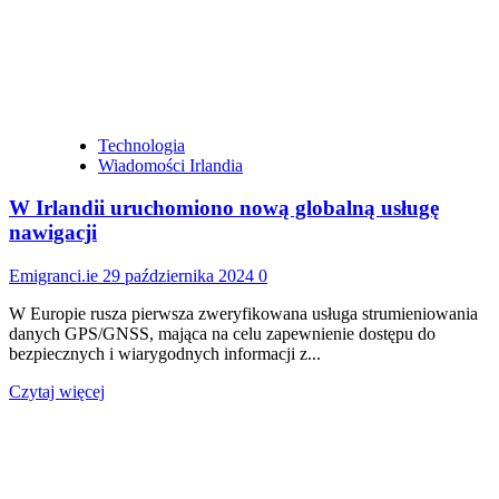
550
nowych
stanowisk
inżynieryjnych
i
badawczo-
rozwojowych
w
Technologia
Irlandii
Wiadomości Irlandia
W Irlandii uruchomiono nową globalną usługę
nawigacji
Emigranci.ie
29 października 2024
0
W Europie rusza pierwsza zweryfikowana usługa strumieniowania
danych GPS/GNSS, mająca na celu zapewnienie dostępu do
bezpiecznych i wiarygodnych informacji z...
Dowiedz
Czytaj więcej
się
więcej
o
W
Irlandii