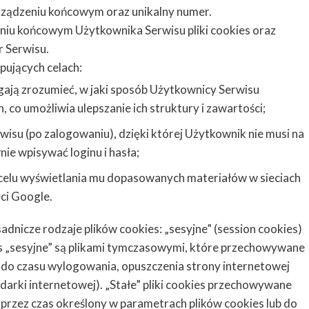
rządzeniu końcowym oraz unikalny numer.
iu końcowym Użytkownika Serwisu pliki cookies oraz
r Serwisu.
pujących celach:
gają zrozumieć, w jaki sposób Użytkownicy Serwisu
, co umożliwia ulepszanie ich struktury i zawartości;
wisu (po zalogowaniu), dzięki której Użytkownik nie musi na
ie wpisywać loginu i hasła;
 celu wyświetlania mu dopasowanych materiałów w sieciach
ci Google.
nicze rodzaje plików cookies: „sesyjne” (session cookies)
ies „sesyjne” są plikami tymczasowymi, które przechowywane
do czasu wylogowania, opuszczenia strony internetowej
arki internetowej). „Stałe” pliki cookies przechowywane
rzez czas określony w parametrach plików cookies lub do