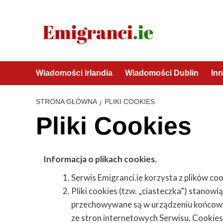
Przejdź
do
treści
Wiadomości Irlandia
Wiadomości Dublin
Inn
STRONA GŁÓWNA
PLIKI COOKIES
Pliki Cookies
Informacja o plikach cookies.
Serwis Emigranci.ie korzysta z plików coo
Pliki cookies (tzw. „ciasteczka”) stanowi
przechowywane są w urządzeniu końcowy
ze stron internetowych Serwisu. Cookies