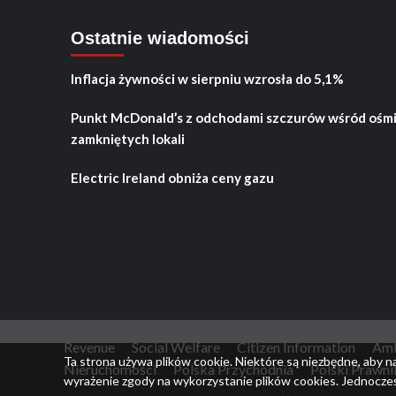
Ostatnie wiadomości
Inflacja żywności w sierpniu wzrosła do 5,1%
Punkt McDonald’s z odchodami szczurów wśród ośm
zamkniętych lokali
Electric Ireland obniża ceny gazu
Revenue
Social Welfare
Citizen Information
Amb
Ta strona używa plików cookie. Niektóre są niezbędne, aby n
Nieruchomości
Polska Przychodnia
Polski Prawni
wyrażenie zgody na wykorzystanie plików cookies. Jednocześ