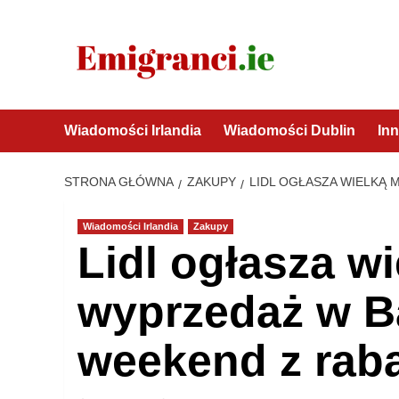
Przejdź
do
treści
Wiadomości Irlandia
Wiadomości Dublin
Inn
STRONA GŁÓWNA
ZAKUPY
LIDL OGŁASZA WIELKĄ
Wiadomości Irlandia
Zakupy
Lidl ogłasza w
wyprzedaż w B
weekend z rab