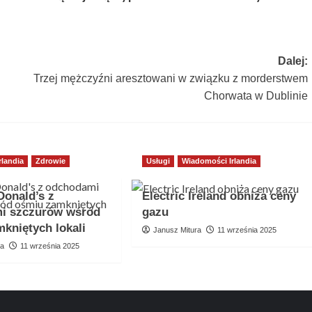
Dalej:
Trzej mężczyźni aresztowani w związku z morderstwem
Chorwata w Dublinie
rlandia
Zdrowie
Usługi
Wiadomości Irlandia
onald’s z
Electric Ireland obniża ceny
i szczurów wśród
gazu
kniętych lokali
Janusz Mitura
11 września 2025
ra
11 września 2025