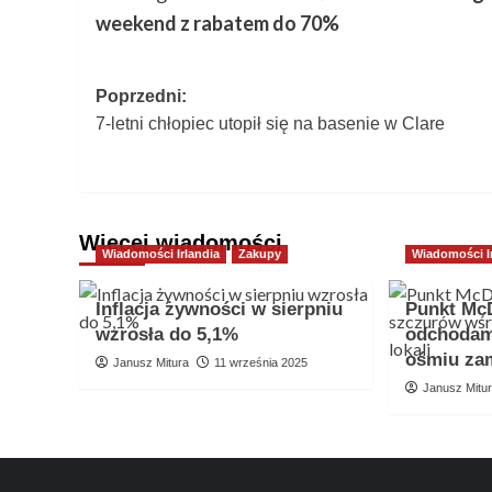
weekend z rabatem do 70%
Zobacz
Poprzedni:
7-letni chłopiec utopił się na basenie w Clare
wpisy
Więcej wiadomości
Wiadomości Irlandia
Zakupy
Wiadomości I
Inflacja żywności w sierpniu
Punkt McD
wzrosła do 5,1%
odchodam
ośmiu zam
Janusz Mitura
11 września 2025
Janusz Mitu