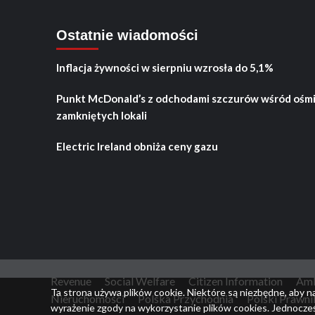
Ostatnie wiadomości
Inflacja żywności w sierpniu wzrosła do 5,1%
Punkt McDonald’s z odchodami szczurów wśród ośm
zamkniętych lokali
Electric Ireland obniża ceny gazu
Revenue
Social Welfare
Citizen Information
Amb
Ta strona używa plików cookie. Niektóre są niezbędne, aby n
Nieruchomości
Polska Przychodnia
Polski Prawni
wyrażenie zgody na wykorzystanie plików cookies. Jednocześ