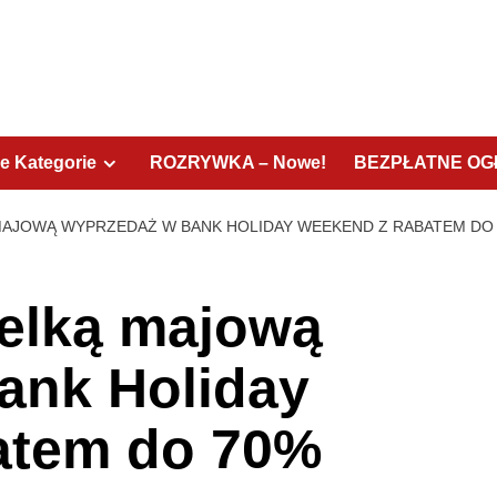
e Kategorie
ROZRYWKA – Nowe!
BEZPŁATNE OGŁ
 MAJOWĄ WYPRZEDAŻ W BANK HOLIDAY WEEKEND Z RABATEM DO
ielką majową
ank Holiday
atem do 70%