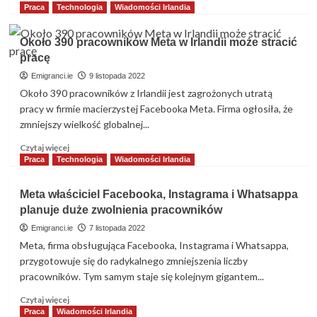
się
Praca
Technologia
Wiadomości Irlandia
więcej
o
Około 390 pracowników Meta w Irlandii może stracić
Meta
pracę
zwolni
490
Emigranci.ie
9 listopada 2022
osób
Około 390 pracowników z Irlandii jest zagrożonych utratą
w
pracy w firmie macierzystej Facebooka Meta. Firma ogłosiła, że ​​
Irlandii
zmniejszy wielkość globalnej...
Dowiedz
Czytaj więcej
się
Praca
Technologia
Wiadomości Irlandia
więcej
o
Meta właściciel Facebooka, Instagrama i Whatsappa
Około
planuje duże zwolnienia pracowników
390
pracowników
Emigranci.ie
7 listopada 2022
Meta
Meta, firma obsługująca Facebooka, Instagrama i Whatsappa,
w
przygotowuje się do radykalnego zmniejszenia liczby
Irlandii
pracowników. Tym samym staje się kolejnym gigantem...
może
stracić
Dowiedz
Czytaj więcej
pracę
się
Praca
Wiadomości Irlandia