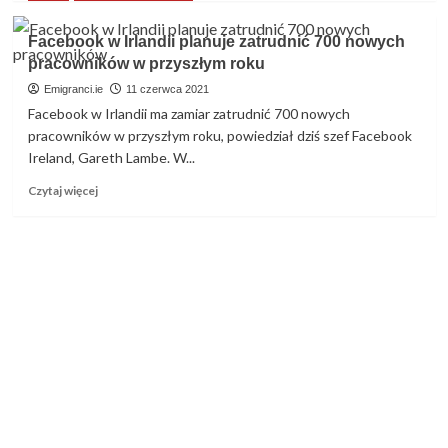
więcej
o
Facebook w Irlandii planuje zatrudnić 700 nowych
Meta
pracowników w przyszłym roku
właściciel
Facebooka,
Emigranci.ie
11 czerwca 2021
Instagrama
Facebook w Irlandii ma zamiar zatrudnić 700 nowych
i
pracowników w przyszłym roku, powiedział dziś szef Facebook
Whatsappa
Ireland, Gareth Lambe. W...
planuje
duże
Dowiedz
Czytaj więcej
zwolnienia
się
pracowników
więcej
o
Facebook
w
Irlandii
planuje
zatrudnić
700
nowych
pracowników
w
przyszłym