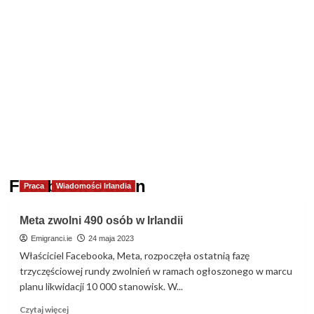
Facebook Dublin
Praca
Wiadomości Irlandia
Meta zwolni 490 osób w Irlandii
Emigranci.ie
24 maja 2023
Właściciel Facebooka, Meta, rozpoczęła ostatnią fazę
trzyczęściowej rundy zwolnień w ramach ogłoszonego w marcu
planu likwidacji 10 000 stanowisk. W...
Dowiedz
Czytaj więcej