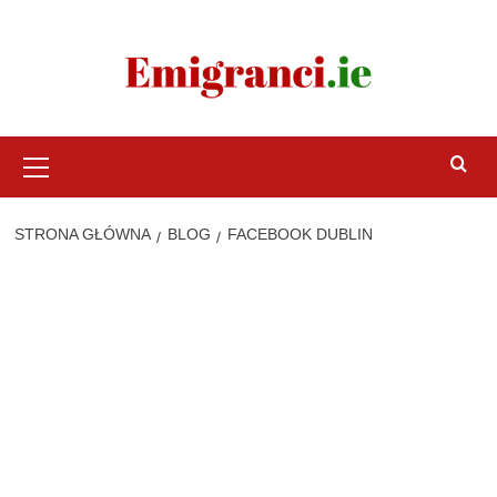
Przejdź
do
treści
Menu
główne
STRONA GŁÓWNA
BLOG
FACEBOOK DUBLIN