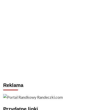
roku
Reklama
Przydatne linki