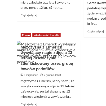
miała zaledwie trzy lata i trwało to
Garda uważa,
przez ponad 12 lat. 69-letni...
pedofilię mę
życie, wjeżd
Dowiedz
Czytaj więcej
godzin przed
się
który...
więcej
o
D
Czytaj więcej
Ojciec
s
Prawo
Wiadomości Irlandia
wykorzystywał
w
seksualnie
o
swoją
Mężczyzna z Limerick
P
córkę
wysyłający nagie zdjęcia 13-
o
przez
letniej dziewczynie
p
12
m
zdemaskowany przez grupę
lat
o
łowców pedofilów
s
Emigranci.ie
7 grudnia 2023
ż
w
Mężczyzna z Limerick, który sądził, że
w
wysyła swoje nagie zdjęcia 13-letniej
d
dziewczynie, został skazany na 12
n
miesięcy więzienia w zawieszeniu...
k
g
Dowiedz
Czytaj więcej