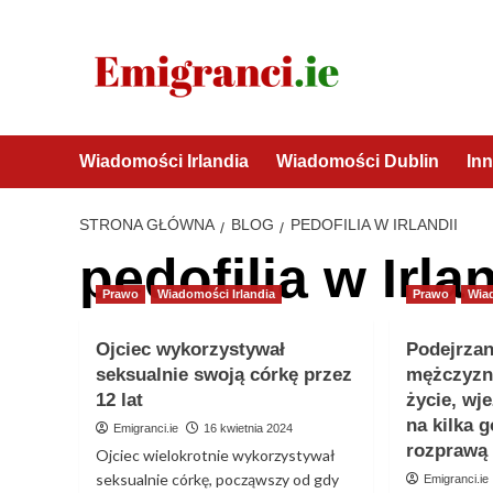
Przejdź
do
treści
Wiadomości Irlandia
Wiadomości Dublin
Inn
STRONA GŁÓWNA
BLOG
PEDOFILIA W IRLANDII
pedofilia w Irlan
Prawo
Wiadomości Irlandia
Prawo
Wia
Ojciec wykorzystywał
Podejrzan
seksualnie swoją córkę przez
mężczyzn
12 lat
życie, wj
na kilka 
Emigranci.ie
16 kwietnia 2024
rozprawą
Ojciec wielokrotnie wykorzystywał
seksualnie córkę, począwszy od gdy
Emigranci.ie