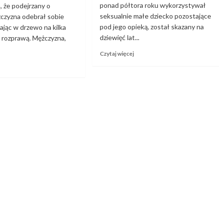
ponad półtora roku wykorzystywał
 że podejrzany o
seksualnie małe dziecko pozostające
żczyzna odebrał sobie
pod jego opieką, został skazany na
żając w drzewo na kilka
dziewięć lat...
 rozprawą. Mężczyzna,
Dowiedz
Czytaj więcej
się
owiedz
więcej
ię
o
ięcej
Mężczyzna
skazany
odejrzany
za
wykorzystywanie
edofilię
seksualne
ężczyzna
małego
debrał
dziecka
obie
ma
ycie,
spędzić
jeżdżając
dziewięć
lat
rzewo
w
a
więzieniu
ilka
odzin