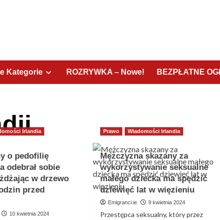
e Kategorie
ROZRYWKA – Nowe!
BEZPŁATNE OGŁ
dii
domości Irlandia
Prawo
Wiadomości Irlandia
y o pedofilię
Mężczyzna skazany za
a odebrał sobie
wykorzystywanie seksualne
eżdżając w drzewo
małego dziecka ma spędzić
godzin przed
dziewięć lat w więzieniu
Emigranci.ie
9 kwietnia 2024
Przestępca seksualny, który przez
10 kwietnia 2024