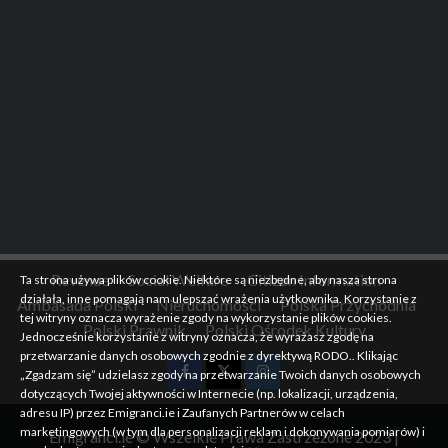
Revenue
Social Welfare
Citizen Information
Ta strona używa plików cookie. Niektóre są niezbędne, aby nasza strona
działała, inne pomagają nam ulepszać wrażenia użytkownika. Korzystanie z
Ambasada Polski
Nieruchomości
Polska Przychodnia
tej witryny oznacza wyrażenie zgody na wykorzystanie plików cookies.
Polski Prawnik
Polski Ośrodek Kultury
Jednocześnie korzystanie z witryny oznacza, że wyrażasz zgodę na
przetwarzanie danych osobowych zgodnie z dyrektywą RODO.. Klikając
„Zgadzam się” udzielasz zgody na przetwarzanie Twoich danych osobowych
Facebook
Twitter
Instagram
dotyczących Twojej aktywności w Internecie (np. lokalizacji, urządzenia,
adresu IP) przez Emigranci.ie i Zaufanych Partnerów w celach
marketingowych (w tym dla personalizacji reklam i dokonywania pomiarów) i
Emigranci.ie © Wszelkie Prawa Zastrzeżone 2023
|