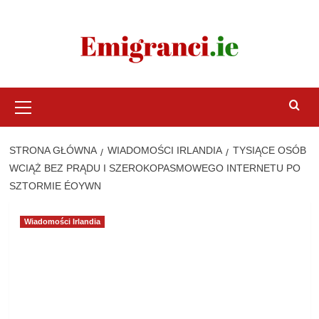
Przejdź
do
treści
Menu
główne
STRONA GŁÓWNA
WIADOMOŚCI IRLANDIA
TYSIĄCE OSÓB
WCIĄŻ BEZ PRĄDU I SZEROKOPASMOWEGO INTERNETU PO
SZTORMIE ÉOYWN
Wiadomości Irlandia